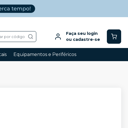
Faça seu login
ar por código
ou cadastre-se
ais
Equipamentos e Periféricos