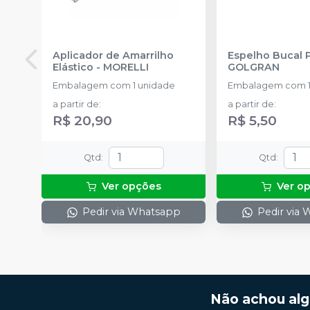
Aplicador de Amarrilho
Espelho Bucal 
Elástico
-
MORELLI
GOLGRAN
Embalagem com 1 unidade
Embalagem com 1
a partir de
:
a partir de
:
R$ 20,90
R$ 5,50
Qtd
:
Qtd
:
Ver opções
Ver o
Pedir via Whatsapp
Pedir via
Não achou al