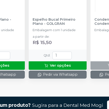
Plano
-
Espelho Bucal Primeiro
Conden
Plano
-
GOLGRAN
Conden
 unidade
Embalagem com 1 unidade
Embalag
a partir de
:
R$ 15,50
Qtd
:
pções
Ver opções
 Whatsapp
Pedir via Whatsapp
Pe
gum produto?
Sugira para a
Dental Med Mogi