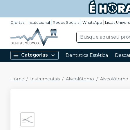
Ofertas
Institucional
Redes Sociais
WhatsApp
Listas Univers
Categorias
Dentistica Estética
Descar
Home
Instrumentais
Alveolótomo
Alveolótomo 