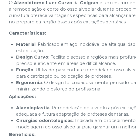
O
Alveolótomo Luer Curvo
da
Golgran
é um instrumento
a remodelação e corte do osso alveolar durante procedimen
curvatura oferece vantagens específicas para alcançar área
no preparo da região óssea após extrações dentárias.
Características:
Material
: Fabricado em aço inoxidável de alta qualidade
esterilização.
Design Curvo
: Facilita o acesso a regiões mais prof
preciso e eficiente em áreas de difícil alcance.
Função
: Utilizado para cortar e remodelar o osso alv
para cicatrização ou colocação de próteses.
Ergonomia
: O design foi cuidadosamente pensado par
minimizando o esforço do profissional.
Aplicações:
Alveoloplastia
: Remodelação do alvéolo após extraç
adequada e futura adaptação de próteses dentárias.
Cirurgias odontológicas
: Indicada em procedimento
modelagem do osso alveolar para garantir um melhor 
Benefícios: