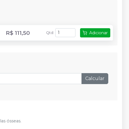
R$ 111,50
Adicionar
Qtd
:
Calcular
las ósseas.