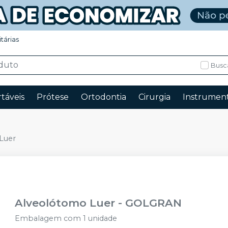
itárias
Busc
táveis
Prótese
Ortodontia
Cirurgia
Instrument
Luer
Alveolótomo Luer
-
GOLGRAN
Embalagem com 1 unidade