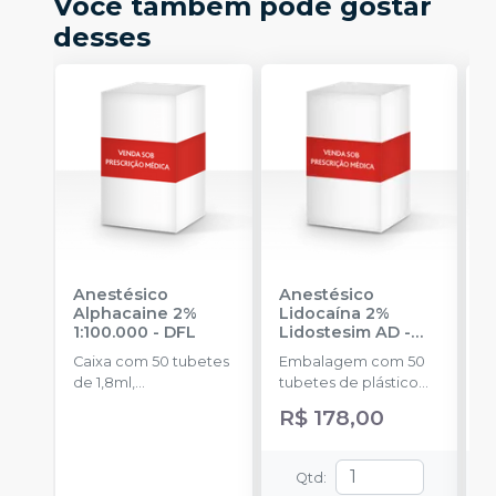
Você também pode gostar
desses
Anestésico
Anestésico
A
Alphacaine 2%
Lidocaína 2%
A
1:100.000
-
DFL
Lidostesim AD
-
A
DLA
-
Caixa com 50 tubetes
Embalagem com 50
E
de 1,8ml,
tubetes de plástico
t
acondicionados em
com 1,8ml cada.
a
R$ 178,00
blisters lacrados com
Cloridrato de
b
10 tubetes cada.
Lidocaína com
1
Hemitartarato de
C
Qtd
:
epinefrina.
c