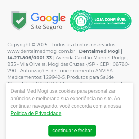
Copyright © 2025 - Todos os direitos reservados |
www.dentalmedmogi.com.br |
Dentalmed Mogi
|
14.211.806/0001-33
| Avenida Capitão Manoel Rudge,
835 - Vila Oliveira, Mogi das Cruzes -/SP - CEP : 08780-
290 | Autorizações de Funcionamento ANVISA -
Medicamentos: 1.29942-5, Produtos para Saúde
(Correlatos): 8.24948-2 | Farmacêutica responsável:
Paulo Augusto Vilela Rodrigues - CRF/SP nº 56.684 |
Dental Med Mogi
usa cookies para personalizar
Política de Privacidade e Segurança - Fotos meramente
anúncios e melhorar a sua experiência no site. Ao
ilustrativas - Os preços e condições da loja virtual estão
continuar navegando, você concorda com a nossa
sujeitos a alterações. Em caso de divergência de preços
Política de Privacidade
.
no site, o valor válido é o do Carrinho de Compra.
continuar e fechar
E-commerce produzido por
Sou Odonto Ecommerce
.