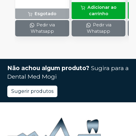
(
Adicionar ao
Esgotado
carrinho
Pedir via
Pedir via
Whatsapp
Whatsapp
Não achou algum produto?
Sugira para a
Dental Med Mogi
Sugerir produtos