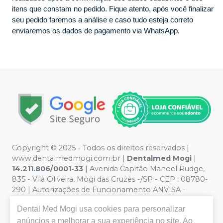
itens que constam no pedido. Fique atento, após você finalizar
seu pedido faremos a análise e caso tudo esteja correto
enviaremos os dados de pagamento via WhatsApp.
Copyright © 2025 - Todos os direitos reservados |
www.dentalmedmogi.com.br |
Dentalmed Mogi
|
14.211.806/0001-33
| Avenida Capitão Manoel Rudge,
835 - Vila Oliveira, Mogi das Cruzes -/SP - CEP : 08780-
290 | Autorizações de Funcionamento ANVISA -
Medicamentos: 1.29942-5, Produtos para Saúde
Dental Med Mogi
usa cookies para personalizar
(Correlatos): 8.24948-2 | Farmacêutica responsável:
Paulo Augusto Vilela Rodrigues - CRF/SP nº 56.684 |
anúncios e melhorar a sua experiência no site. Ao