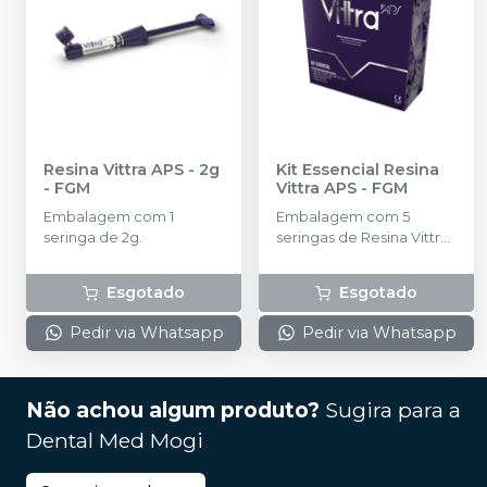
Resina Vittra APS - 2g
Kit Essencial Resina
-
FGM
Vittra APS
-
FGM
Embalagem com 1
Embalagem com 5
seringa de 2g.
seringas de Resina Vittra
APS com 4g cada nas
cores DA1, DA2, DA3, EA1
Esgotado
Esgotado
e EA2 + 1 seringa de
Resina Vittra APS com 2g
Pedir via Whatsapp
Pedir via Whatsapp
na cor Trans N + 1 Adesivo
Ambar APS com 6ml + 1
Condicionador Ácido
Fosfórico Condac 37%
Não achou algum produto?
Sugira para a
com 2,5ml
Dental Med Mogi