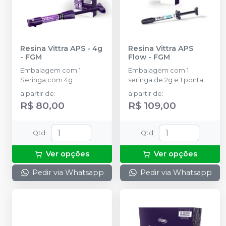
Resina Vittra APS - 4g
Resina Vittra APS
-
FGM
Flow
-
FGM
Embalagem com 1
Embalagem com 1
Seringa com 4g.
seringa de 2g e 1 ponta
aplicadora
a partir de
:
a partir de
:
R$ 80,00
R$ 109,00
Qtd
:
Qtd
:
Ver opções
Ver opções
Pedir via Whatsapp
Pedir via Whatsapp