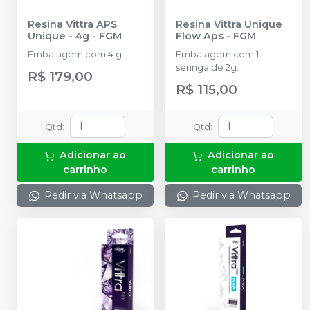
Resina Vittra APS
Resina Vittra Unique
Unique - 4g
-
FGM
Flow Aps
-
FGM
Embalagem com 4 g.
Embalagem com 1
seringa de 2g.
R$ 179,00
R$ 115,00
Qtd
:
Qtd
:
Adicionar ao
Adicionar ao
carrinho
carrinho
Pedir via Whatsapp
Pedir via Whatsapp