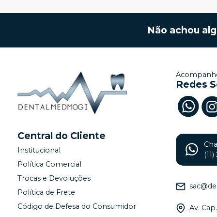
Não achou al
Acompanhe
Redes S
Central do Cliente
Ch
Institucional
(11
Política Comercial
Trocas e Devoluções
sac@de
Política de Frete
Código de Defesa do Consumidor
Av. Cap