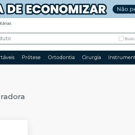
itárias
Busc
táveis
Prótese
Ortodontia
Cirurgia
Instrument
uradora