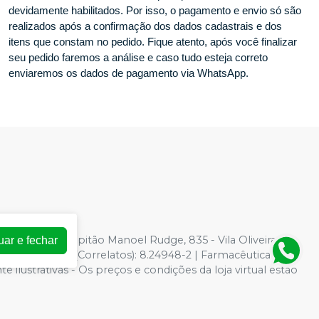
devidamente habilitados. Por isso, o pagamento e envio só são
realizados após a confirmação dos dados cadastrais e dos
itens que constam no pedido. Fique atento, após você finalizar
seu pedido faremos a análise e caso tudo esteja correto
enviaremos os dados de pagamento via WhatsApp.
-33
| Avenida Capitão Manoel Rudge, 835 - Vila Oliveira,
uar e fechar
 para Saúde (Correlatos): 8.24948-2 | Farmacêutica
ilustrativas - Os preços e condições da loja virtual estão