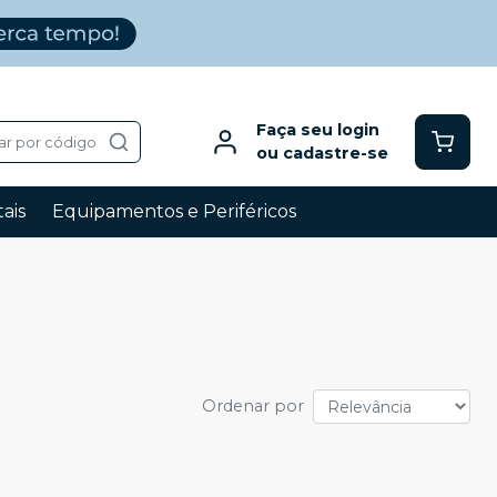
Faça seu login
ar por código
ou cadastre-se
ais
Equipamentos e Periféricos
Ordenar por