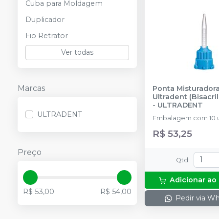
Cuba para Moldagem
Duplicador
Fio Retrator
Ver todas
Marcas
Ponta Misturador
Ultradent (Bisacrili
-
ULTRADENT
ULTRADENT
Embalagem com 10 
R$ 53,25
Preço
Qtd
:
Adicionar ao
R$ 53,00
R$ 54,00
Pedir via W