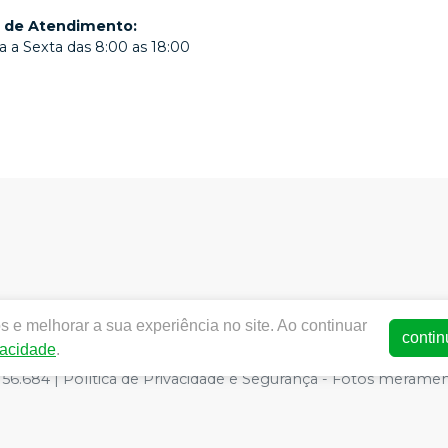
o de Atendimento
:
 a Sexta das 8:00 as 18:00
 e melhorar a sua experiência no site. Ao continuar
w.dentalmedmogi.com.br |
Dentalmed Mogi
|
14.211.806/0001
contin
vacidade
.
de Funcionamento ANVISA - Medicamentos: 1.29942-5, Produtos
6.684 | Política de Privacidade e Segurança - Fotos meramente 
o site, o valor válido é o do Carrinho de Compra.