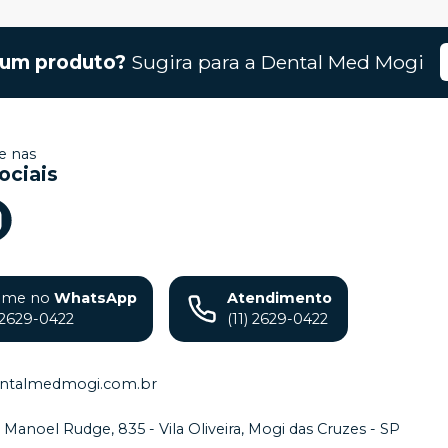
gum produto?
Sugira para a
Dental Med Mogi
 nas
ociais
ame no
WhatsApp
Atendimento
) 2629-0422
(11) 2629-0422
ntalmedmogi.com.br
. Manoel Rudge, 835 - Vila Oliveira, Mogi das Cruzes - SP