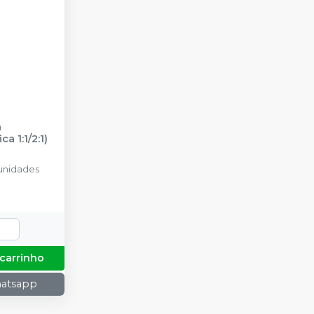
a
ca 1:1/2:1)
unidades
 carrinho
hatsapp