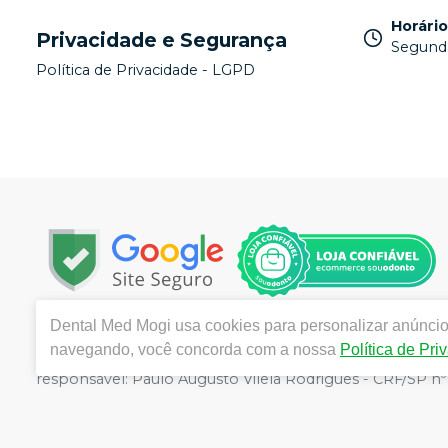
Horári
Privacidade e Segurança
Segunda
Política de Privacidade - LGPD
Dental Med Mogi
usa cookies para personalizar anúncios
Copyright © 2025 - Todos os direitos reservados | ww
navegando, você concorda com a nossa
Política de Pri
Mogi das Cruzes -/SP - CEP : 08780-290 | Autorizações 
responsável: Paulo Augusto Vilela Rodrigues - CRF/SP nº 5
sujeitos a alterações. Em caso de divergência de preços n