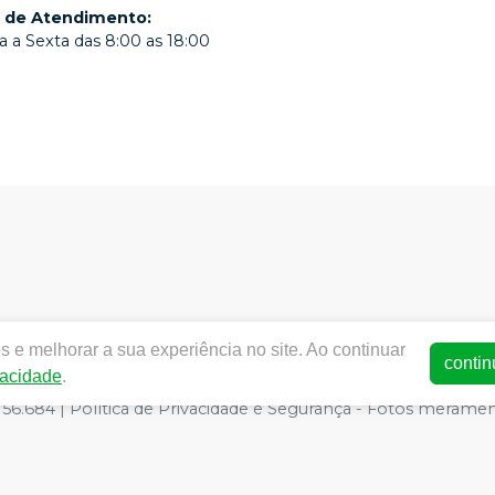
o de Atendimento
:
 a Sexta das 8:00 as 18:00
 e melhorar a sua experiência no site. Ao continuar
w.dentalmedmogi.com.br |
Dentalmed Mogi
|
14.211.806/0001
contin
vacidade
.
de Funcionamento ANVISA - Medicamentos: 1.29942-5, Produtos
6.684 | Política de Privacidade e Segurança - Fotos meramente 
o site, o valor válido é o do Carrinho de Compra.
E-commerce produzido por
Sou Odonto Ecommerce
.