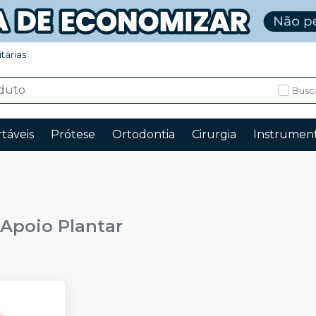
itárias
Busc
táveis
Prótese
Ortodontia
Cirurgia
Instrument
Apoio Plantar