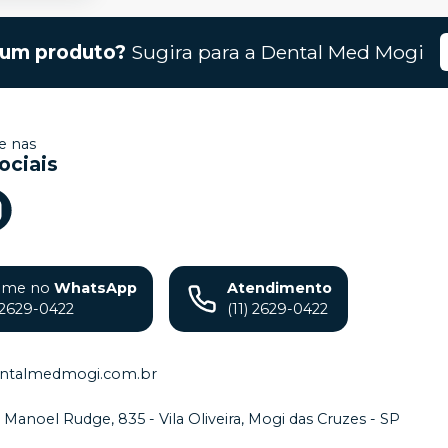
gum produto?
Sugira para a
Dental Med Mogi
 nas
ociais
ame no
WhatsApp
Atendimento
) 2629-0422
(11) 2629-0422
ntalmedmogi.com.br
. Manoel Rudge, 835 - Vila Oliveira, Mogi das Cruzes - SP