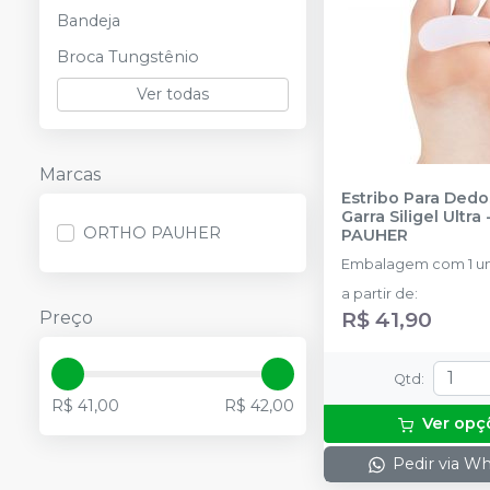
Bandeja
Broca Tungstênio
Ver todas
Marcas
Estribo Para Ded
Garra Siligel Ultra
ORTHO PAUHER
PAUHER
Embalagem com 1 u
a partir de
:
R$ 41,90
Preço
Qtd
:
R$ 41,00
R$ 42,00
Ver opç
Pedir via W