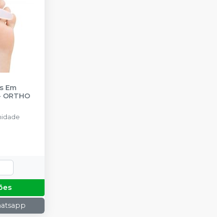
os Em
-
ORTHO
nidade
ões
hatsapp