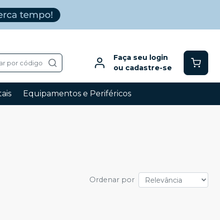
Faça seu login
ar por código
ou cadastre-se
ais
Equipamentos e Periféricos
Ordenar por