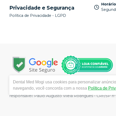
Horári
Privacidade e Segurança
Segunda
Política de Privacidade - LGPD
Dental Med Mogi
usa cookies para personalizar anúncios
Copyright © 2025 - Todos os direitos reservados | ww
navegando, você concorda com a nossa
Política de Pri
Mogi das Cruzes -/SP - CEP : 08780-290 | Autorizações 
responsável: Paulo Augusto Vilela Rodrigues - CRF/SP nº 5
sujeitos a alterações. Em caso de divergência de preços n