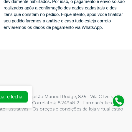
devidamente habilitados. Por isso, o pagamento e envio só são
realizados após a confirmação dos dados cadastrais e dos
itens que constam no pedido. Fique atento, após você finalizar
seu pedido faremos a análise e caso tudo esteja correto
enviaremos os dados de pagamento via WhatsApp.
-33
| Avenida Capitão Manoel Rudge, 835 - Vila Oliveira,
uar e fechar
 para Saúde (Correlatos): 8.24948-2 | Farmacêutica
ilustrativas - Os preços e condições da loja virtual estão