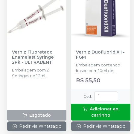
Verniz Fluoretado
Verniz Duofluorid XII
-
Enamelast Syringe
FGM
2Pk
-
ULTRADENT
Embalagem contendo 1
Embalagem com 2
frasco com 10ml de
Seringas de 1,2ml.
verniz. 1 frasco com 10ml
R$ 55,50
de solvente.
Qtd
:
Adicionar ao
Esgotado
carrinho
Pedir via Whatsapp
Pedir via Whatsapp