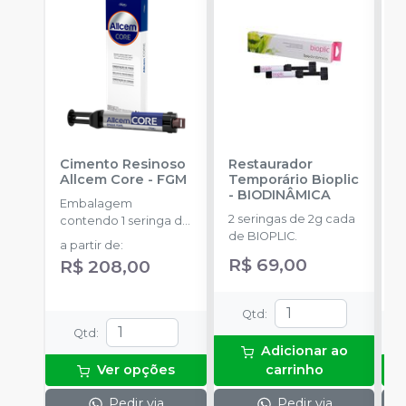
Cimento Resinoso
Restaurador
C
Allcem Core
-
FGM
Temporário Bioplic
A
-
BIODINÂMICA
-
Embalagem
2 seringas de 2g cada
E
contendo 1 seringa de
de BIOPLIC.
s
corpo duplo com 6g
a partir de
:
p
e 8 ponteiras
R$ 69,00
a
R$ 208,00
Qtd
:
Qtd
:
Adicionar ao
Ver opções
carrinho
Pedir via
Pedir via