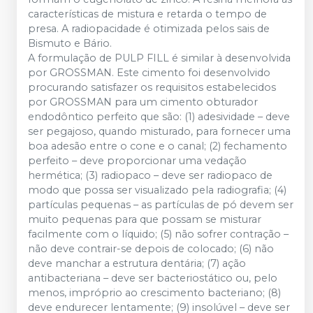
características de mistura e retarda o tempo de
presa. A radiopacidade é otimizada pelos sais de
Bismuto e Bário.
A formulação de PULP FILL é similar à desenvolvida
por GROSSMAN. Este cimento foi desenvolvido
procurando satisfazer os requisitos estabelecidos
por GROSSMAN para um cimento obturador
endodôntico perfeito que são: (1) adesividade – deve
ser pegajoso, quando misturado, para fornecer uma
boa adesão entre o cone e o canal; (2) fechamento
perfeito – deve proporcionar uma vedação
hermética; (3) radiopaco – deve ser radiopaco de
modo que possa ser visualizado pela radiografia; (4)
partículas pequenas – as partículas de pó devem ser
muito pequenas para que possam se misturar
facilmente com o líquido; (5) não sofrer contração –
não deve contrair-se depois de colocado; (6) não
deve manchar a estrutura dentária; (7) ação
antibacteriana – deve ser bacteriostático ou, pelo
menos, impróprio ao crescimento bacteriano; (8)
deve endurecer lentamente; (9) insolúvel – deve ser