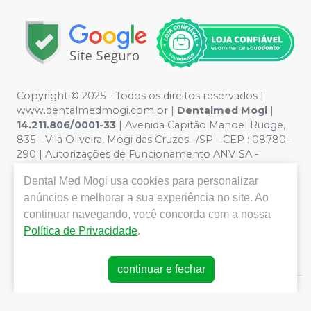
Copyright © 2025 - Todos os direitos reservados |
www.dentalmedmogi.com.br |
Dentalmed Mogi
|
14.211.806/0001-33
| Avenida Capitão Manoel Rudge,
835 - Vila Oliveira, Mogi das Cruzes -/SP - CEP : 08780-
290 | Autorizações de Funcionamento ANVISA -
Medicamentos: 1.29942-5, Produtos para Saúde
Dental Med Mogi
usa cookies para personalizar
(Correlatos): 8.24948-2 | Farmacêutica responsável:
anúncios e melhorar a sua experiência no site. Ao
Paulo Augusto Vilela Rodrigues - CRF/SP nº 56.684 |
Política de Privacidade e Segurança - Fotos meramente
continuar navegando, você concorda com a nossa
ilustrativas - Os preços e condições da loja virtual estão
Política de Privacidade
.
sujeitos a alterações. Em caso de divergência de preços
no site, o valor válido é o do Carrinho de Compra.
continuar e fechar
E-commerce produzido por
Sou Odonto Ecommerce
.