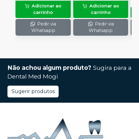
(neutralizante de
Adicionar ao
Adicionar ao
peróxidos) + 1
carrinho
carrinho
espátula e uma placa
para preparo do gel e
Pedir via
Pedir via
1 Top Dam com 2g.
Whatsapp
Whatsapp
Não achou algum produto?
Sugira para a
Dental Med Mogi
Sugerir produtos