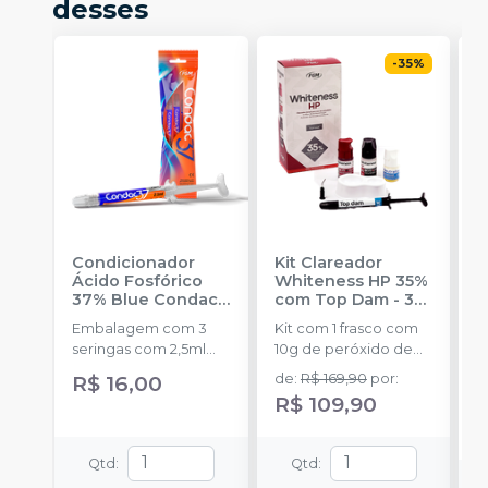
desses
-
35
%
Condicionador
Kit Clareador
R
Ácido Fosfórico
Whiteness HP 35%
C
37% Blue Condac
-
com Top Dam - 3
E
FGM
Pacientes
-
FGM
Embalagem com 3
Kit com 1 frasco com
s
seringas com 2,5ml
10g de peróxido de
a
cada uma e 3
hidrogênio
R$ 16,00
de
:
R$ 169,90
por
:
ponteiras para
concentrado + 1 frasco
R$ 109,90
aplicação.
com 5g de
espessante + 1 frasco
com 2g de solução
Qtd
:
Qtd
:
Neutralize