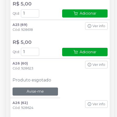
R$ 5,00
Adicionar
Qtd
:
A25 (69)
Ver info
Cód.
928618
R$ 5,00
Adicionar
Qtd
:
A26 (60)
Ver info
Cód.
928623
Produto esgotado
Avise-me
A26 (62)
Ver info
Cód.
928624