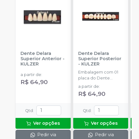
Dente Delara
Dente Delara
D
Superior Anterior
-
Superior Posterior
I
KULZER
-
KULZER
K
Embalagem com 01
E
a partir de
:
placa do Dente
p
R$ 64,90
Delara Kulzer.
D
a partir de
:
a
R$ 64,90
Qtd
:
Qtd
:
Ver opções
Ver opções
Pedir via
Pedir via