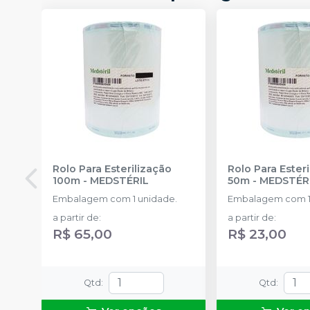
Rolo Para Esterilização
Rolo Para Ester
100m
-
MEDSTÉRIL
50m
-
MEDSTÉR
Embalagem com 1 unidade.
Embalagem com 1
a partir de
:
a partir de
:
R$ 65,00
R$ 23,00
Qtd
:
Qtd
: