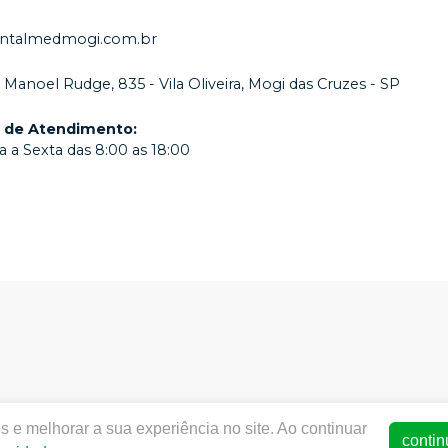
ntalmedmogi.com.br
. Manoel Rudge, 835 - Vila Oliveira, Mogi das Cruzes - SP
o de Atendimento
:
 a Sexta das 8:00 as 18:00
 e melhorar a sua experiência no site. Ao continuar
w.dentalmedmogi.com.br |
Dentalmed Mogi
|
14.211.806/0001
contin