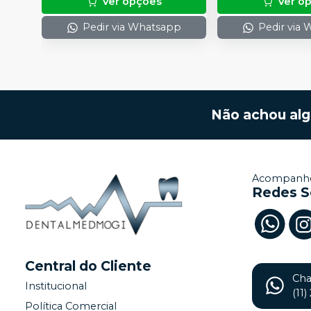
Ver opções
Ver o
Pedir via Whatsapp
Pedir via
Não achou al
Acompanhe
Redes S
Central do Cliente
Ch
Institucional
(11
Política Comercial