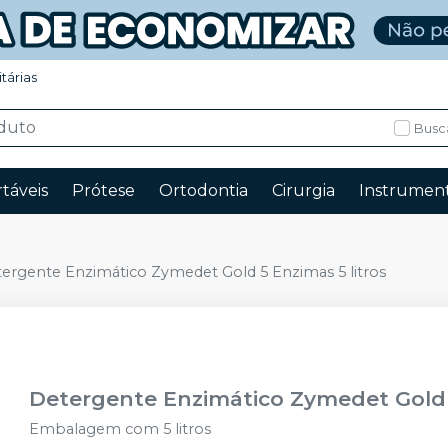
itárias
Busc
táveis
Prótese
Ortodontia
Cirurgia
Instrument
ergente Enzimático Zymedet Gold 5 Enzimas 5 litros
Detergente Enzimático Zymedet Gold 5
Embalagem com 5 litros