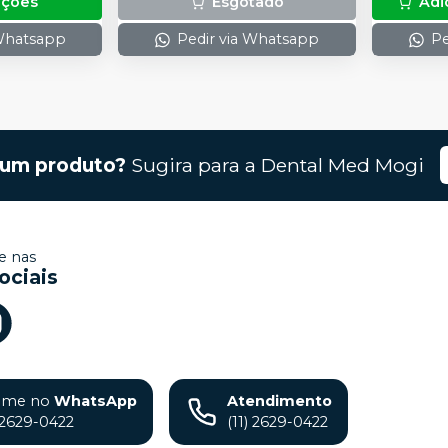
pções
Esgotado
Adi
 Whatsapp
Pedir via Whatsapp
Pe
gum produto?
Sugira para a
Dental Med Mogi
 nas
ociais
ame no
WhatsApp
Atendimento
) 2629-0422
(11) 2629-0422