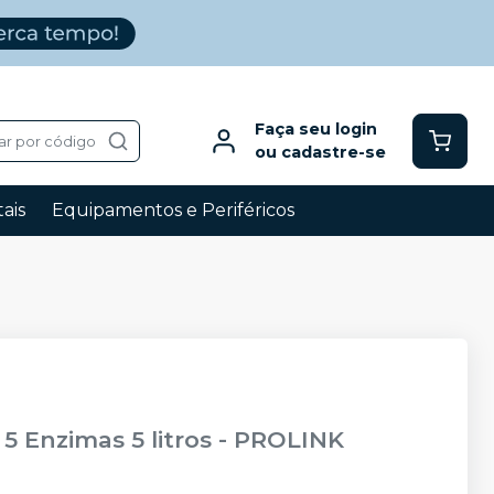
Faça seu login
ar por código
ou cadastre-se
ais
Equipamentos e Periféricos
 Enzimas 5 litros
-
PROLINK