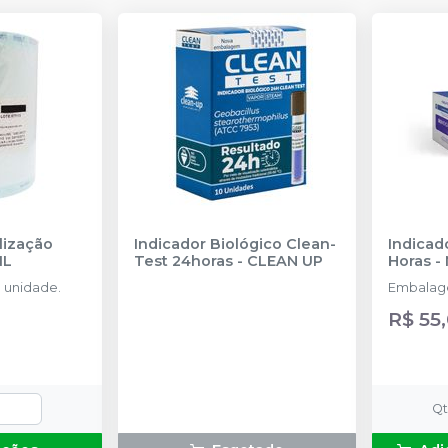
ilização
Indicador Biológico Clean-
Indicado
IL
Test 24horas
-
CLEAN UP
Horas
-
 unidade.
Embalage
R$ 55
Q