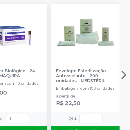
r Biológico - 24
Envelope Esterilização
MAQUIRA
Autosselante - 200
unidades
-
MEDSTÉRIL
m com 10 unidades.
Embalagem com 100 unidades
,00
a partir de
:
R$ 22,50
td
:
Qtd
: