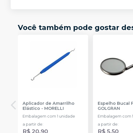
Você também pode gostar de
Aplicador de Amarrilho
Espelho Bucal 
Elástico
-
MORELLI
GOLGRAN
Embalagem com 1 unidade
Embalagem com 1
a partir de
:
a partir de
:
R$ 20,90
R$ 5,50