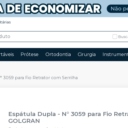
itárias
Busc
táveis
Prótese
Ortodontia
Cirurgia
Instrument
° 3059 para Fio Retrator com Serrilha
Espátula Dupla - N° 3059 para Fio Retr
GOLGRAN