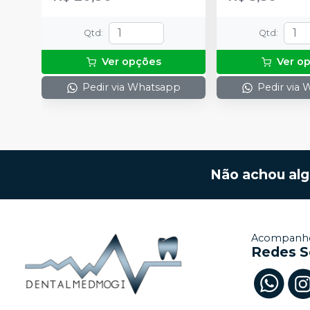
Qtd
:
Qtd
:
Ver opções
Ver o
Pedir via Whatsapp
Pedir via
Não achou al
Acompanhe
Redes S