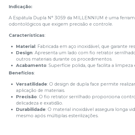
Indicação:
A Espátula Dupla N° 3059 da MILLENNIUM é uma ferramen
odontológicos que exigem precisão e controle.
Características
:
Material
: Fabricada em aço inoxidável, que garante re
Design
: Apresenta um lado com fio retrator serrilhado
outros materiais durante os procedimentos.
Acabamento
: Superfície polida, que facilita a limpe
Benefícios
:
Versatilidade
: O design de dupla face permite realizar
aplicação de materiais.
Precisão
: O fio retrator serrilhado proporciona contr
delicadeza e exatidão.
Durabilidade
: O material inoxidável assegura longa 
mesmo após múltiplas esterilizações.