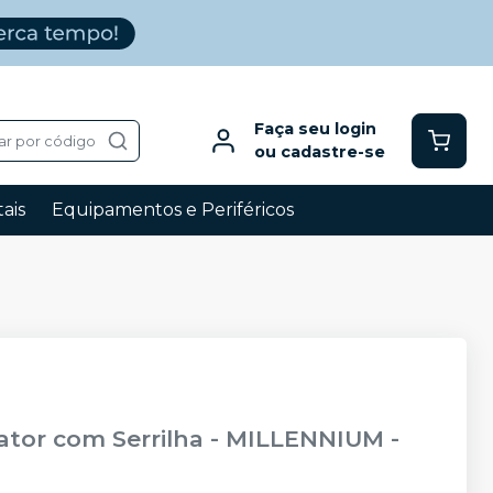
Faça seu login
ar por código
ou cadastre-se
ais
Equipamentos e Periféricos
ator com Serrilha
-
MILLENNIUM -