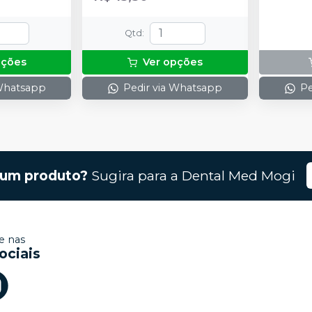
Qtd
:
pções
Ver opções
 Whatsapp
Pedir via Whatsapp
Pe
gum produto?
Sugira para a
Dental Med Mogi
 nas
ociais