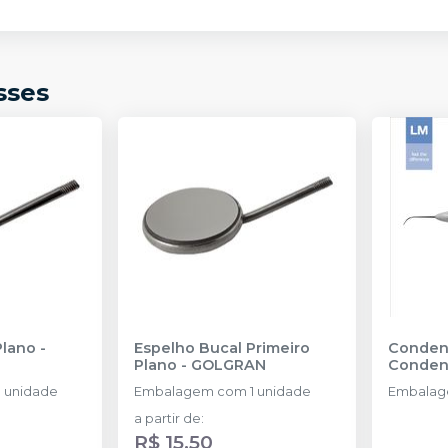
sses
Plano
-
Espelho Bucal Primeiro
Conden
Plano
-
GOLGRAN
Conden
 unidade
Embalagem com 1 unidade
Embalag
a partir de
:
R$ 15,50