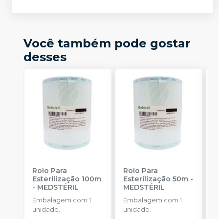
Você também pode gostar
desses
Rolo Para
Rolo Para
I
Esterilização 100m
Esterilização 50m
-
B
-
MEDSTÉRIL
MEDSTÉRIL
T
C
Embalagem com 1
Embalagem com 1
unidade.
unidade.