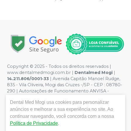
Copyright © 2025 - Todos os direitos reservados |
www.dentalmedmogi.com.br |
Dentalmed Mogi
|
14.211.806/0001-33
| Avenida Capitão Manoel Rudge,
835 - Vila Oliveira, Mogi das Cruzes -/SP - CEP : 08780-
290 | Autorizações de Funcionamento ANVISA -
Medicamentos: 1.29942-5, Produtos para Saúde
Dental Med Mogi
usa cookies para personalizar
(Correlatos): 8.24948-2 | Farmacêutica responsável:
Paulo Augusto Vilela Rodrigues - CRF/SP nº 56.684 |
anúncios e melhorar a sua experiência no site. Ao
Política de Privacidade e Segurança - Fotos meramente
continuar navegando, você concorda com a nossa
ilustrativas - Os preços e condições da loja virtual estão
Política de Privacidade
.
sujeitos a alterações. Em caso de divergência de preços