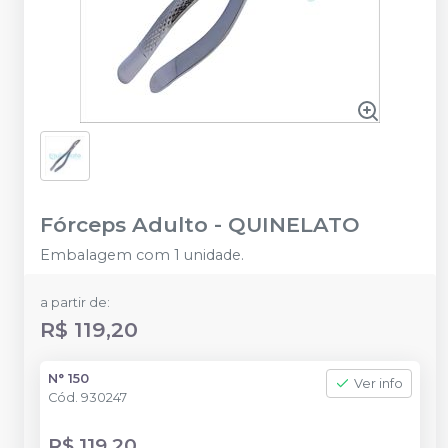
Fórceps Adulto
-
QUINELATO
Embalagem com 1 unidade.
a partir de:
R$ 119,20
N° 150
Ver info
Cód.
930247
R$ 119,20