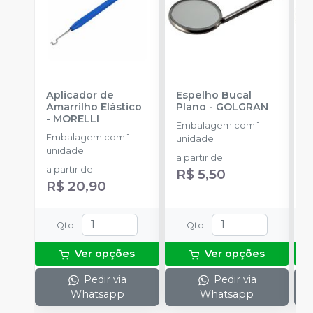
Aplicador de
Espelho Bucal
E
Amarrilho Elástico
Plano
-
GOLGRAN
P
-
MORELLI
Embalagem com 1
Embalagem com 1
E
unidade
unidade
u
a partir de
:
a partir de
:
a
R$ 5,50
R$ 20,90
R
Qtd
:
Qtd
:
Ver opções
Ver opções
Pedir via
Pedir via
Whatsapp
Whatsapp