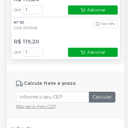
Adicionar
Qtd
:
N° 151
Ver info
Cód.
930248
R$ 119,20
Adicionar
Qtd
:
Calcule frete e prazo
Calcular
Não sei o meu CEP