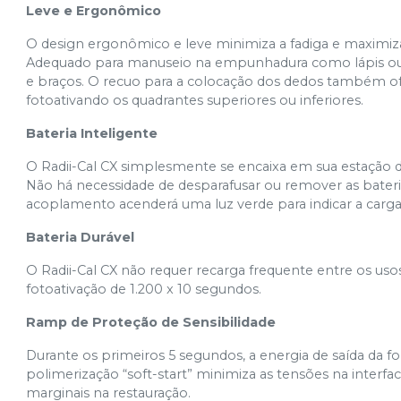
Leve e Ergonômico
O design ergonômico e leve minimiza a fadiga e maximiza 
Adequado para manuseio na empunhadura como lápis ou pi
e braços. O recuo para a colocação dos dedos também 
fotoativando os quadrantes superiores ou inferiores.
Bateria Inteligente
O Radii-Cal CX simplesmente se encaixa em sua estação 
Não há necessidade de desparafusar ou remover as bater
acoplamento acenderá uma luz verde para indicar a carg
Bateria Durável
O Radii-Cal CX não requer recarga frequente entre os uso
fotoativação de 1.200 x 10 segundos.
Ramp de Proteção de Sensibilidade
Durante os primeiros 5 segundos, a energia de saída da f
polimerização “soft-start” minimiza as tensões na interfa
marginais na restauração.