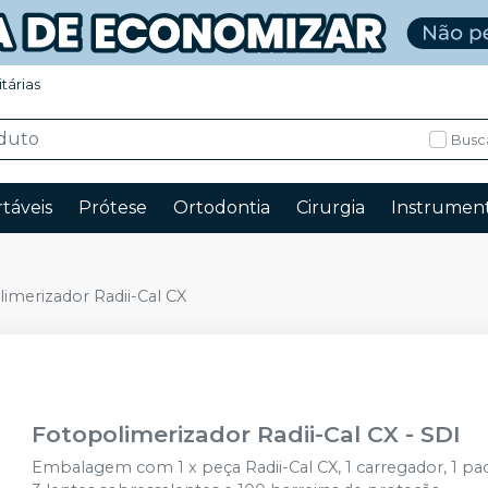
itárias
Busc
táveis
Prótese
Ortodontia
Cirurgia
Instrument
imerizador Radii-Cal CX
Fotopolimerizador Radii-Cal CX
-
SDI
Embalagem com 1 x peça Radii-Cal CX, 1 carregador, 1 pac