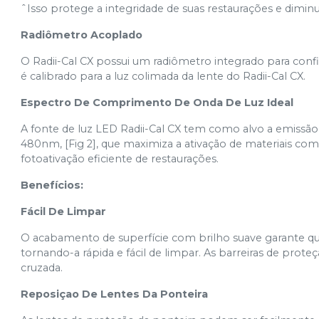
ˆIsso protege a integridade de suas restaurações e diminui
Radiômetro Acoplado
O Radii-Cal CX possui um radiômetro integrado para confi
é calibrado para a luz colimada da lente do Radii-Cal CX.
Espectro De Comprimento De Onda De Luz Ideal
A fonte de luz LED Radii-Cal CX tem como alvo a emissã
480nm, [Fig 2], que maximiza a ativação de materiais com 
fotoativação eficiente de restaurações.
Benefícios:
Fácil De Limpar
O acabamento de superfície com brilho suave garante qu
tornando-a rápida e fácil de limpar. As barreiras de pro
cruzada.
Reposiçao De Lentes Da Ponteira