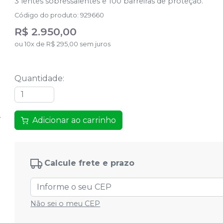
3 lentes sobressalentes e 100 barreiras de proteção.
Código do produto
:
929660
R$ 2.950,00
ou
10
x
de
R$ 295,00
sem juros
Quantidade
:
Adicionar ao carrinho
Calcule frete e prazo
Não sei o meu CEP