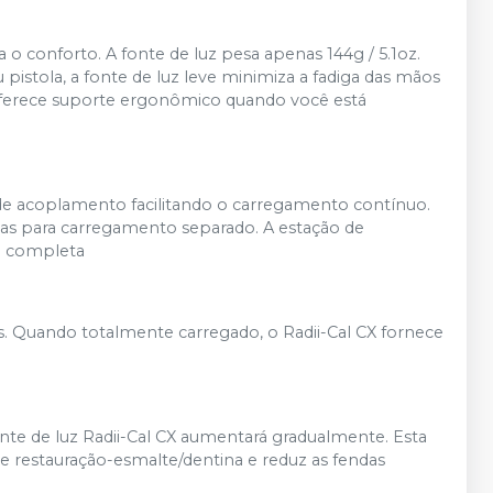
o conforto. A fonte de luz pesa apenas 144g / 5.1oz.
stola, a fonte de luz leve minimiza a fadiga das mãos
oferece suporte ergonômico quando você está
de acoplamento facilitando o carregamento contínuo.
ias para carregamento separado. A estação de
a completa
s. Quando totalmente carregado, o Radii-Cal CX fornece
onte de luz Radii-Cal CX aumentará gradualmente. Esta
ce restauração-esmalte/dentina e reduz as fendas