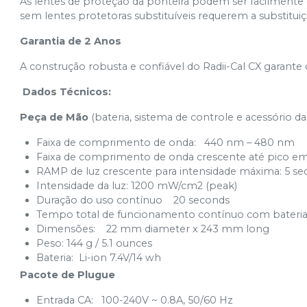
As lentes de proteção da ponteira podem ser facilmente 
sem lentes protetoras substituíveis requerem a substituiç
Garantia de 2 Anos
A construção robusta e confiável do Radii-Cal CX garante
Dados Técnicos:
Peça de Mão
(bateria, sistema de controle e acessório d
Faixa de comprimento de onda: 440 nm – 480 nm
Faixa de comprimento de onda crescente até pico e
RAMP de luz crescente para intensidade máxima: 5 s
Intensidade da luz: 1200 mW/cm2 (peak)
Duração do uso contínuo 20 seconds
Tempo total de funcionamento contínuo com bateria
Dimensões: 22 mm diameter x 243 mm long
Peso: 144 g / 5.1 ounces
Bateria: Li-ion 7.4V/14 wh
Pacote de Plugue
Entrada CA: 100-240V ~ 0.8A, 50/60 Hz