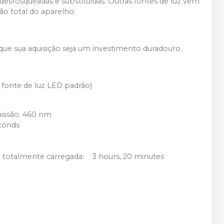
desrosqueadas e substituídas. Outras fontes de luz vem
ão total do aparelho.
 que sua aquisição seja um investimento duradouro.
a fonte de luz LED padrão)
missão: 460 nm
econds
 totalmente carregada: 3 hours, 20 minutes