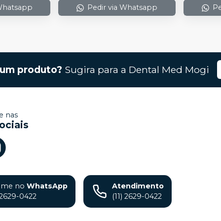
 Whatsapp
Pedir via Whatsapp
Pe
gum produto?
Sugira para a
Dental Med Mogi
 nas
ociais
ame no
WhatsApp
Atendimento
) 2629-0422
(11) 2629-0422