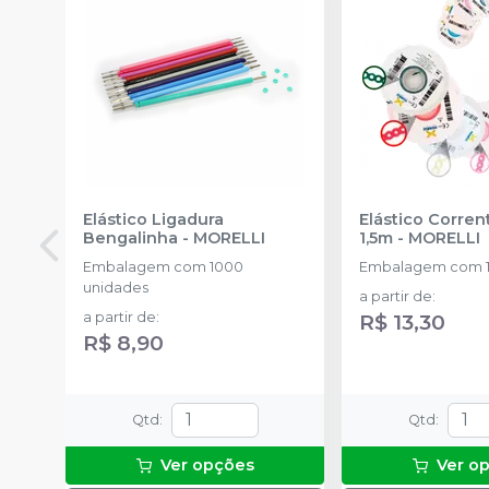
Elástico Ligadura
Elástico Corre
Bengalinha
-
MORELLI
1,5m
-
MORELLI
Embalagem com 1000
Embalagem com 1
unidades
a partir de
:
a partir de
:
R$ 13,30
R$ 8,90
Qtd
:
Qtd
:
Ver opções
Ver o