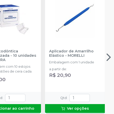
todôntica
Aplicador de Amarrilho
zada - 10 unidades
Elástico
-
MORELLI
IRA
Embalagem com 1 unidade
m com 10 estojos
a partir de
:
stões de cera cada.
R$ 20,90
,00
td
:
Qtd
:
cionar ao carrinho
Ver opções