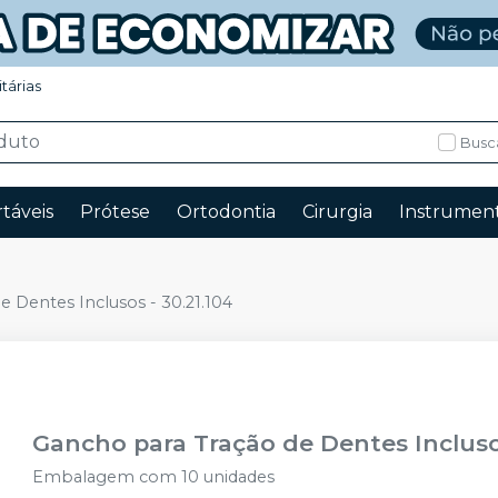
itárias
Busc
táveis
Prótese
Ortodontia
Cirurgia
Instrument
 Dentes Inclusos - 30.21.104
Gancho para Tração de Dentes Inclusos
Embalagem com 10 unidades