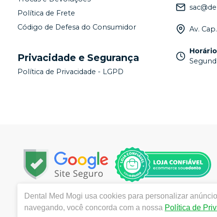
sac@de
Política de Frete
Código de Defesa do Consumidor
Av. Cap
Horári
Privacidade e Segurança
Segunda
Política de Privacidade - LGPD
Dental Med Mogi
usa cookies para personalizar anúncios
Copyright © 2025 - Todos os direitos reservados | ww
navegando, você concorda com a nossa
Política de Pri
Mogi das Cruzes -/SP - CEP : 08780-290 | Autorizações 