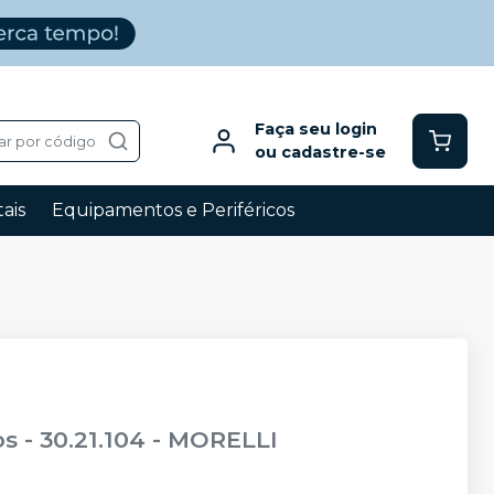
Faça seu login
ar por código
ou cadastre-se
ais
Equipamentos e Periféricos
 - 30.21.104
-
MORELLI