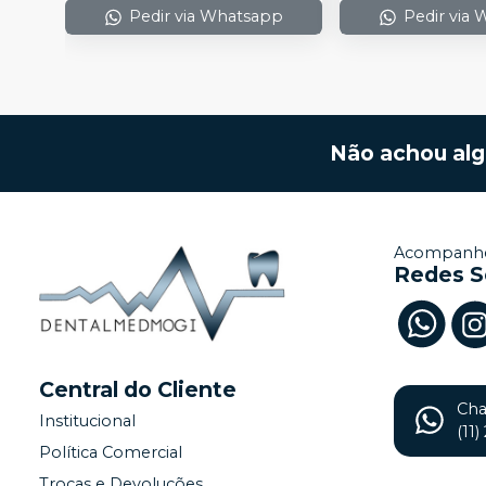
Pedir via Whatsapp
Pedir via
Não achou al
Acompanhe
Redes S
Central do Cliente
Ch
Institucional
(11
Política Comercial
Trocas e Devoluções