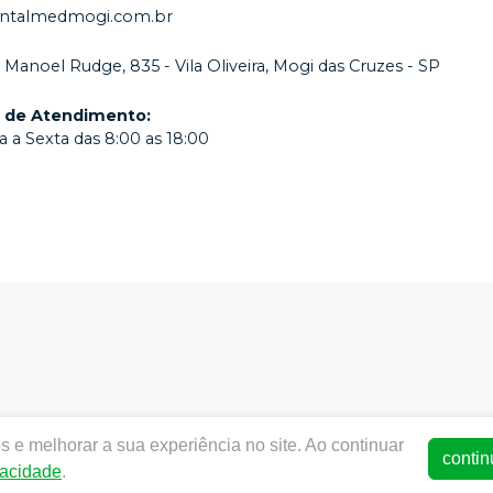
ntalmedmogi.com.br
. Manoel Rudge, 835 - Vila Oliveira, Mogi das Cruzes - SP
o de Atendimento
:
 a Sexta das 8:00 as 18:00
 e melhorar a sua experiência no site. Ao continuar
w.dentalmedmogi.com.br |
Dentalmed Mogi
|
14.211.806/0001
contin
vacidade
.
de Funcionamento ANVISA - Medicamentos: 1.29942-5, Produtos