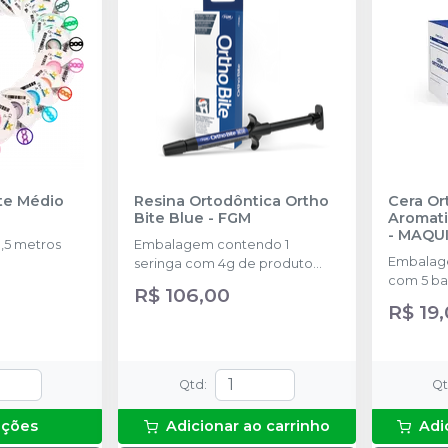
nte Médio
Resina Ortodôntica Ortho
Cera Or
Bite Blue
-
FGM
Aromati
-
MAQU
,5 metros
Embalagem contendo 1
Embalage
seringa com 4g de produto
com 5 ba
disponível na cor azul.
R$ 106,00
R$ 19
Qtd
:
Q
pções
Adicionar ao carrinho
Adi