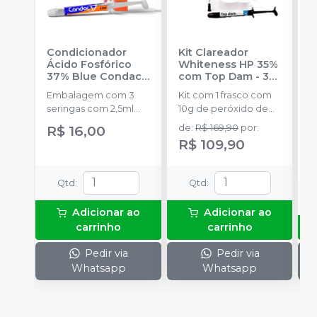
Condicionador
Kit Clareador
R
Ácido Fosfórico
Whiteness HP 35%
C
37% Blue Condac
-
com Top Dam - 3
E
FGM
Pacientes
-
FGM
Embalagem com 3
Kit com 1 frasco com
s
seringas com 2,5ml
10g de peróxido de
a
cada uma e 3
hidrogênio
R$ 16,00
de
:
R$ 169,90
por
:
ponteiras para
concentrado + 1 frasco
R$ 109,90
aplicação.
com 5g de
espessante + 1 frasco
com 2g de solução
Qtd
:
Qtd
:
Neutralize
(neutralizante de
Adicionar ao
Adicionar ao
peróxidos) + 1
carrinho
carrinho
espátula e uma placa
para preparo do gel e
Pedir via
Pedir via
1 Top Dam com 2g.
Whatsapp
Whatsapp