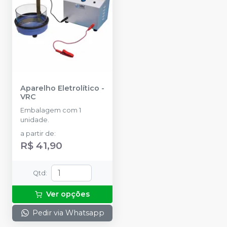
Aparelho Eletrolítico
-
VRC
Embalagem com 1
unidade.
a partir de
:
R$ 41,90
Qtd
:
Ver opções
Pedir via Whatsapp