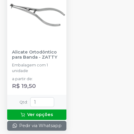
Alicate Ortodôntico
para Banda
-
ZATTY
Embalagem com 1
unidade
a partir de
:
R$ 19,50
Qtd
:
Ver opções
Pedir via Whatsapp