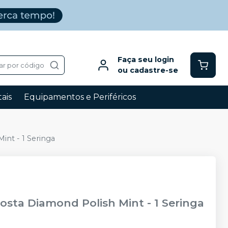
Faça seu login
ar por código
ou cadastre-se
ais
Equipamentos e Periféricos
nt - 1 Seringa
sta Diamond Polish Mint - 1 Seringa