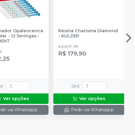
reador Opalescence
Resina Charisma Diamond
ar - 12 Seringas
-
-
KULZER
DENT
a partir de
:
de
:
R$ 179,90
2,25
td
:
Qtd
:
Ver opções
Ver opções
dir via Whatsapp
Pedir via Whatsapp