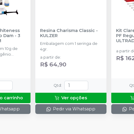
Whiteness
Resina Charisma Classic
-
Kit Cla
p Dam - 3
KULZER
PF Regul
M
ULTRA
Embalagem com 1 seringa de
om 10g de
4gr.
a partir 
ogênio
R$ 16
a partir de
:
rasco com 5g
R$ 64,90
 frasco com
tralize
eróxidos) + 1
aca para
Qtd
:
Q
1 Top Dam
o carrinho
Ver opções
 Whatsapp
Pedir via Whatsapp
Pe