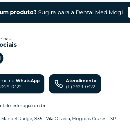
gum produto?
Sugira para a
Dental Med Mogi
 nas
ociais
ame no
WhatsApp
Atendimento
) 2629-0422
(11) 2629-0422
ntalmedmogi.com.br
. Manoel Rudge, 835 - Vila Oliveira, Mogi das Cruzes - SP