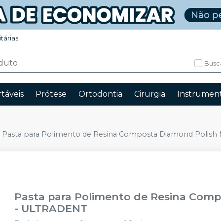
itárias
Busc
táveis
Prótese
Ortodontia
Cirurgia
Instrument
Pasta para Polimento de Resina Composta Diamond Polish Mi
Pasta para Polimento de Resina Compo
-
ULTRADENT