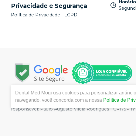
Horári
Privacidade e Segurança
Segunda
Política de Privacidade - LGPD
Dental Med Mogi
usa cookies para personalizar anúncios
Copyright © 2025 - Todos os direitos reservados | ww
navegando, você concorda com a nossa
Política de Pri
Mogi das Cruzes -/SP - CEP : 08780-290 | Autorizações 
responsável: Paulo Augusto Vilela Rodrigues - CRF/SP nº 5
sujeitos a alterações. Em caso de divergência de preços n