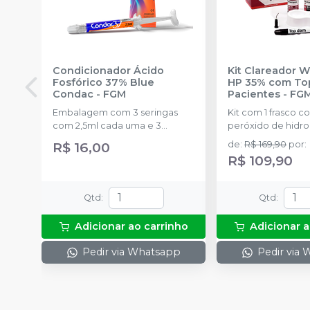
Condicionador Ácido
Kit Clareador 
Fosfórico 37% Blue
HP 35% com To
Condac
-
FGM
Pacientes
-
FG
Embalagem com 3 seringas
Kit com 1 frasco c
com 2,5ml cada uma e 3
peróxido de hidr
ponteiras para aplicação.
concentrado + 1 f
R$ 16,00
de
:
R$ 169,90
por
:
de espessante + 1
R$ 109,90
2g de solução Neu
(neutralizante de p
espátula e uma pl
Qtd
:
Qtd
:
preparo do gel e 
com 2g.
Adicionar ao carrinho
Adicionar a
Pedir via Whatsapp
Pedir via