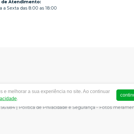
o de Atendimento
:
 a Sexta das 8:00 as 18:00
 e melhorar a sua experiência no site. Ao continuar
w.dentalmedmogi.com.br |
Dentalmed Mogi
|
14.211.806/0001
contin
vacidade
.
de Funcionamento ANVISA - Medicamentos: 1.29942-5, Produtos
6.684 | Política de Privacidade e Segurança - Fotos meramente 
o site, o valor válido é o do Carrinho de Compra.
E-commerce produzido por
Sou Odonto Ecommerce
.