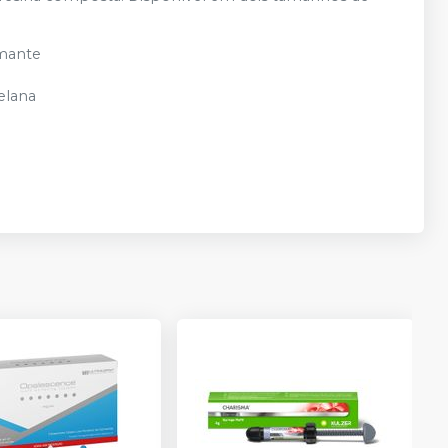
amante
elana