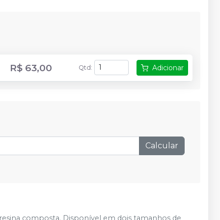
R$ 63,00
Adicionar
Qtd
:
Calcular
e resina composta. Disponível em dois tamanhos de