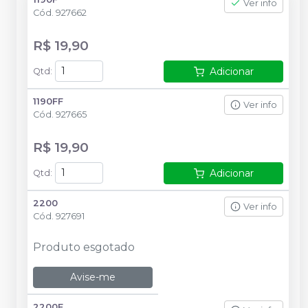
Ver info
Cód.
927662
R$ 19,90
Adicionar
Qtd
:
1190FF
Ver info
Cód.
927665
R$ 19,90
Adicionar
Qtd
:
2200
Ver info
Cód.
927691
Produto esgotado
Avise-me
2200F