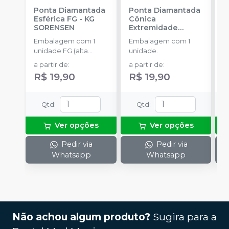
Ponta Diamantada
Ponta Diamantada
P
Esférica FG
-
KG
Cônica
C
SORENSEN
Extremidade
S
Arredondada FG
-
Embalagem com 1
Embalagem com 1
E
KG SORENSEN
unidade FG (alta
unidade.
u
rotação).
r
a partir de
:
a partir de
:
a
R$ 19,90
R$ 19,90
R
Qtd
:
Qtd
:
Ver opções
Ver opções
Pedir via
Pedir via
Whatsapp
Whatsapp
Não achou algum produto?
Sugira para a