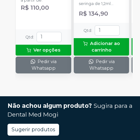
a partir de
:
seringa de 1,2ml
2
R$ 110,00
(1,76g), 2 NaviTip 29ga
R$ 134,90
R
Qtd
:
Qtd
:
Adicionar ao
Ver opções
carrinho
Pedir via
Pedir via
Whatsapp
Whatsapp
Não achou algum produto?
Sugira para a
Dental Med Mogi
Sugerir produtos