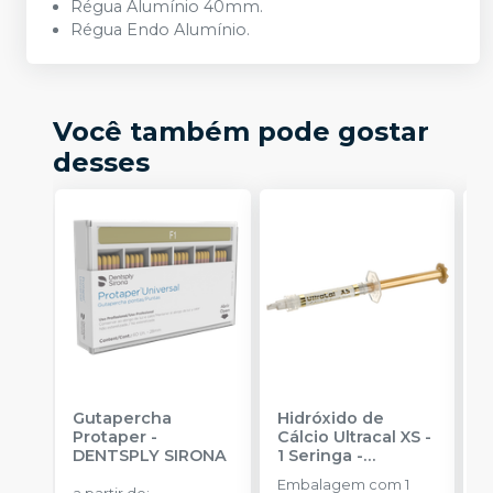
Régua Alumínio 40mm.
Régua Endo Alumínio.
Você também pode gostar
desses
Gutapercha
Hidróxido de
E
Protaper
-
Cálcio Ultracal XS -
P
DENTSPLY SIRONA
1 Seringa
-
V
ULTRADENT
M
Embalagem com 1
E