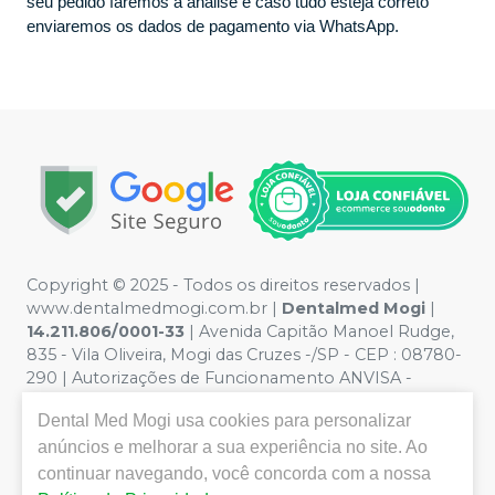
seu pedido faremos a análise e caso tudo esteja correto
enviaremos os dados de pagamento via WhatsApp.
Copyright © 2025 - Todos os direitos reservados |
www.dentalmedmogi.com.br |
Dentalmed Mogi
|
14.211.806/0001-33
| Avenida Capitão Manoel Rudge,
835 - Vila Oliveira, Mogi das Cruzes -/SP - CEP : 08780-
290 | Autorizações de Funcionamento ANVISA -
Medicamentos: 1.29942-5, Produtos para Saúde
Dental Med Mogi
usa cookies para personalizar
(Correlatos): 8.24948-2 | Farmacêutica responsável:
anúncios e melhorar a sua experiência no site. Ao
Paulo Augusto Vilela Rodrigues - CRF/SP nº 56.684 |
Política de Privacidade e Segurança - Fotos meramente
continuar navegando, você concorda com a nossa
ilustrativas - Os preços e condições da loja virtual estão