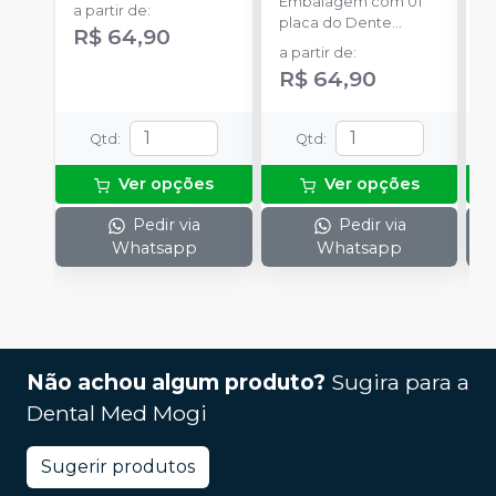
Embalagem com 01
E
a partir de
:
placa do Dente
p
R$ 64,90
Delara Kulzer.
D
a partir de
:
a
R$ 64,90
Qtd
:
Qtd
:
Ver opções
Ver opções
Pedir via
Pedir via
Whatsapp
Whatsapp
Não achou algum produto?
Sugira para a
Dental Med Mogi
Sugerir produtos