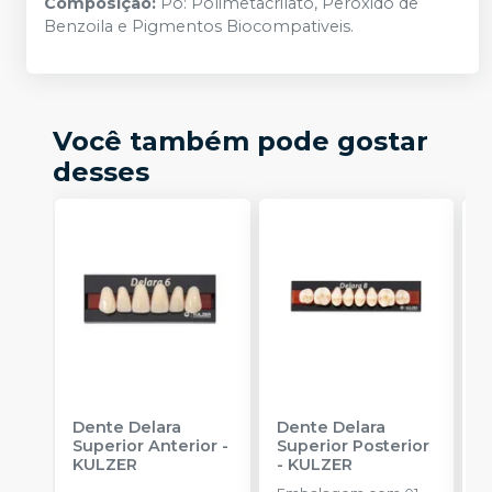
Composição:
Pó: Polimetacrilato, Peróxido de
Benzoila e Pigmentos Biocompativeis.
Você também pode gostar
desses
Dente Delara
Dente Delara
D
Superior Anterior
-
Superior Posterior
I
KULZER
-
KULZER
K