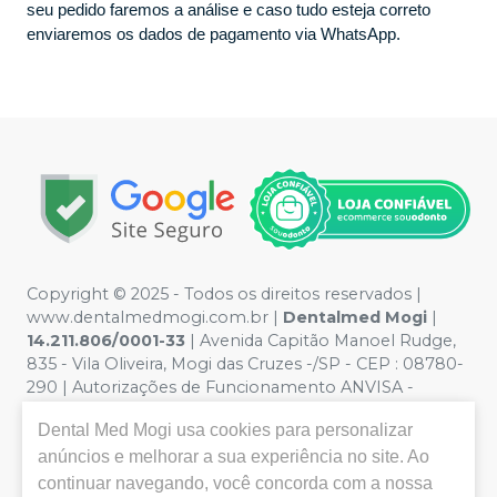
seu pedido faremos a análise e caso tudo esteja correto
enviaremos os dados de pagamento via WhatsApp.
Copyright © 2025 - Todos os direitos reservados |
www.dentalmedmogi.com.br |
Dentalmed Mogi
|
14.211.806/0001-33
| Avenida Capitão Manoel Rudge,
835 - Vila Oliveira, Mogi das Cruzes -/SP - CEP : 08780-
290 | Autorizações de Funcionamento ANVISA -
Medicamentos: 1.29942-5, Produtos para Saúde
Dental Med Mogi
usa cookies para personalizar
(Correlatos): 8.24948-2 | Farmacêutica responsável:
Paulo Augusto Vilela Rodrigues - CRF/SP nº 56.684 |
anúncios e melhorar a sua experiência no site. Ao
Política de Privacidade e Segurança - Fotos meramente
continuar navegando, você concorda com a nossa