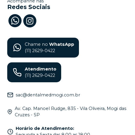
Acompanhe nas
Redes Sociais
Chame no
WhatsApp
(11) 2629-0422
Atendimento
(11) 2629-0422
sac@dentalmedmogi.com.br
Av. Cap. Manoel Rudge, 835 - Vila Oliveira, Mogi das
Cruzes - SP
Horário de Atendimento
:
Segunda a Sexta das 8:00 as 18:00