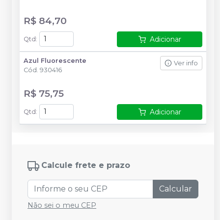
R$ 84,70
Adicionar
Qtd
:
Azul Fluorescente
Ver info
Cód.
930416
R$ 75,75
Adicionar
Qtd
:
Calcule frete e prazo
Calcular
Não sei o meu CEP