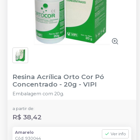
Resina Acrílica Orto Cor Pó
Concentrado - 20g
-
VIPI
Embalagem com 20g.
a partir de:
R$ 38,42
Amarelo
Ver info
Cód.
930044