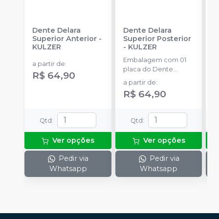
Dente Delara
Dente Delara
D
Superior Anterior
-
Superior Posterior
I
KULZER
-
KULZER
K
Embalagem com 01
E
a partir de
:
placa do Dente
p
R$ 64,90
Delara Kulzer.
D
a partir de
:
a
R$ 64,90
Qtd
:
Qtd
:
Ver opções
Ver opções
Pedir via
Pedir via
Whatsapp
Whatsapp