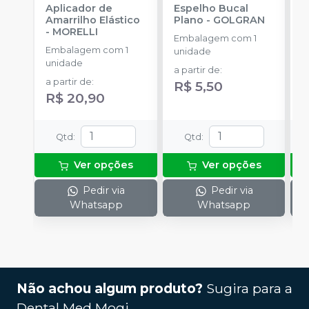
Aplicador de
Espelho Bucal
E
Amarrilho Elástico
Plano
-
GOLGRAN
P
-
MORELLI
Embalagem com 1
Embalagem com 1
E
unidade
unidade
u
a partir de
:
a partir de
:
a
R$ 5,50
R$ 20,90
R
Qtd
:
Qtd
:
Ver opções
Ver opções
Pedir via
Pedir via
Whatsapp
Whatsapp
Não achou algum produto?
Sugira para a
Dental Med Mogi