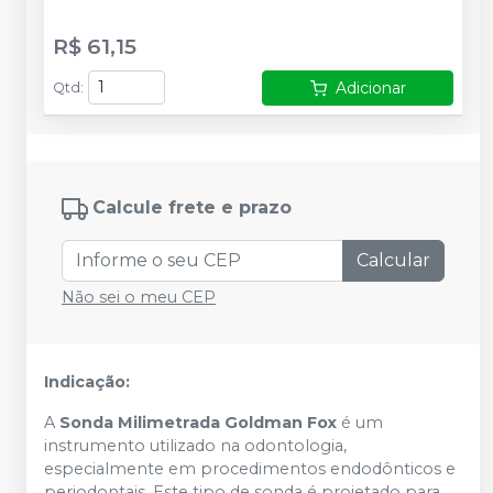
R$ 61,15
Adicionar
Qtd
:
Calcule frete e prazo
Calcular
Não sei o meu CEP
Indicação:
A
Sonda Milimetrada Goldman Fox
é um
instrumento utilizado na odontologia,
especialmente em procedimentos endodônticos e
periodontais. Este tipo de sonda é projetado para