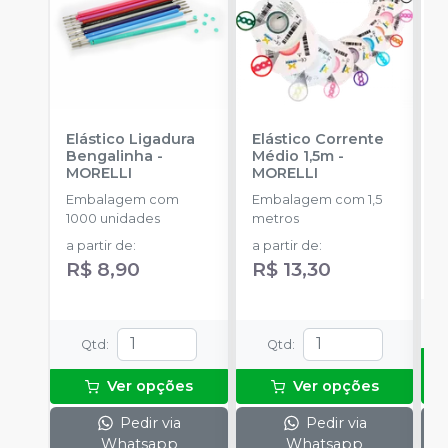
Elástico Ligadura
Elástico Corrente
R
Bengalinha
-
Médio 1,5m
-
O
MORELLI
MORELLI
B
Embalagem com
Embalagem com 1,5
E
1000 unidades
metros
c
c
a partir de
:
a partir de
:
d
R$ 8,90
R$ 13,30
Qtd
:
Qtd
:
Ver opções
Ver opções
Pedir via
Pedir via
Whatsapp
Whatsapp